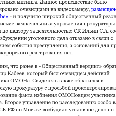
астника митинга. Данное происшествие было
ировано очевидцами на видеокамеру,
размещен
be»
- и получило широкий общественный резон
письме замначальника управления прокуратуры
 по надзору за деятельностью СК Ильин С.А. со
озбуждении уголовного дела отказано в связи с
вием события преступления, а оснований для п
курорского реагирования нет.
им, что ранее в «Общественный вердикт» обра
ир Кабеев, который был очевидцем действий
ника ОМОНа. Свидетель также обратился в
скую прокуратуру с просьбой проконтролирова
дование факта избиения ОМОНовцем участника
а. Второе управление по расследованию особо 
 СК РФ по Москве возбудило уголовное дело по