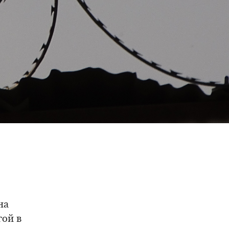
на
ой в