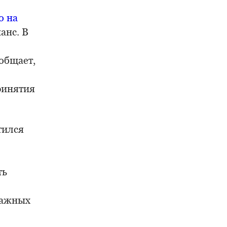
о на
анс. В
общает,
ринятия
тился
ть
важных