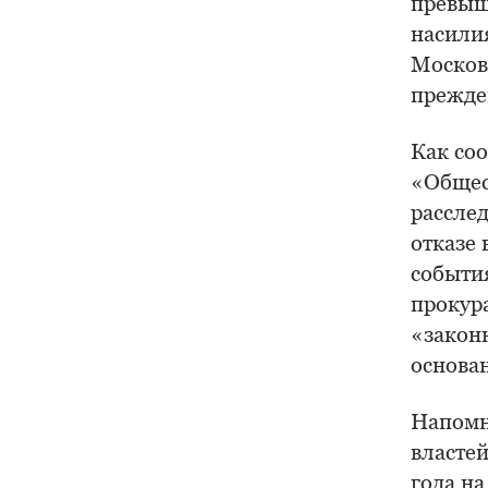
превыш
насили
Москов
прежде
Как со
«Общес
рассле
отказе 
событи
прокура
«закон
основан
Напомн
власте
года н