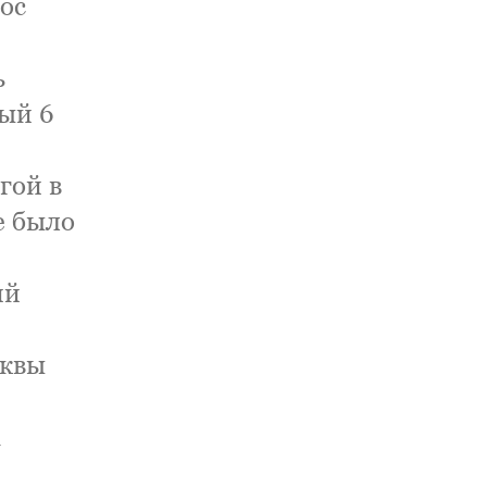
ос
ь
рый 6
гой в
е было
ий
сквы
а