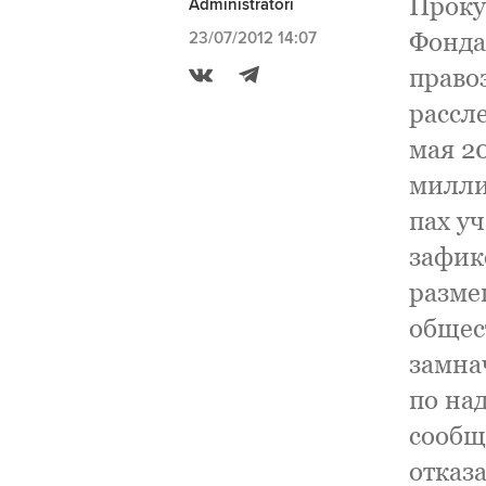
Проку
Administratori
Фонда
23/07/2012 14:07
право
рассл
мая 2
милли
пах у
зафик
разме
общес
замна
по на
сообщ
отказа