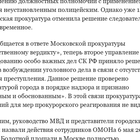
ению должностных полномочий с применение
я неустановленным полицейским. Однако уже 1
ская прокуратура отменила решение следовате
временное.
общается в ответе Московской прокуратуры
твенному вердикту», теперь второе управление
дованию особо важных дел СК РФ приняло реше
в возбуждении уголовного дела в связи с отсутс
я преступления. Данное решение проверено
турой города в порядке надзора и признано
ным и обоснованным». В этой связи прокуратур
ий для мер прокурорского реагирования не вид
им, руководство МВД и представители городск
й назвали действия сотрудников ОМОНа 6 мая 2
а Болотной площади в Москве полностью