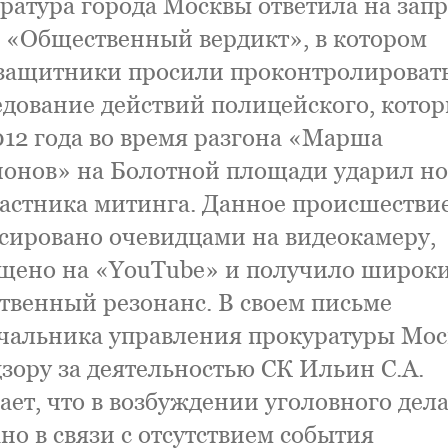
ратура города Москвы ответила на запр
 «Общественный вердикт», в котором
защитники просили проконтролироват
едование действий полицейского, кото
012 года во время разгона «Марша
онов» на Болотной площади ударил но
частника митинга. Данное происшестви
сировано очевидцами на видеокамеру,
щено на «YouTube» и получило широк
твенный резонанс. В своем письме
чальника управления прокуратуры Мо
дзору за деятельностью СК Ильин С.А.
ает, что в возбуждении уголовного дел
но в связи с отсутствием события