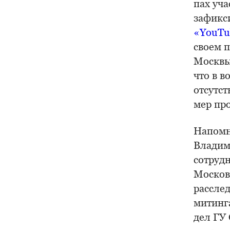
пах уч
зафикс
«YouTu
своем 
Москвы
что в в
отсутст
мер про
Напомн
Владим
сотруд
Москов
рассле
митинг
дел ГУ