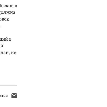
есков в
 должна
овек
х
ший в
ий
дан, не
атьи