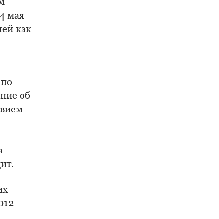
м
4 мая
лей как
 по
ние об
твием
а
ит.
их
012