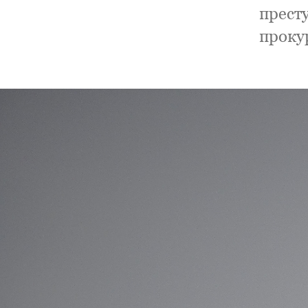
прест
проку