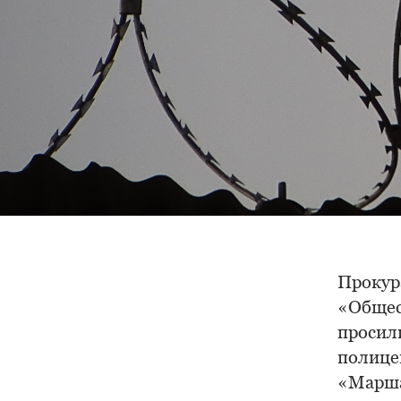
Прокур
«Общес
просил
полицей
«Марша