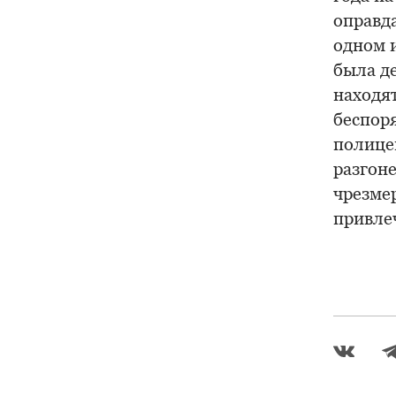
оправд
одном 
была де
находя
беспор
полице
разгон
чрезме
привлеч