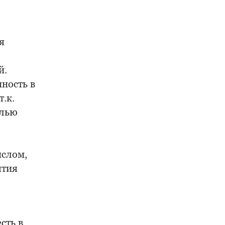
я
й.
нность в
.к.
елью
ыслом,
ятия
сть в