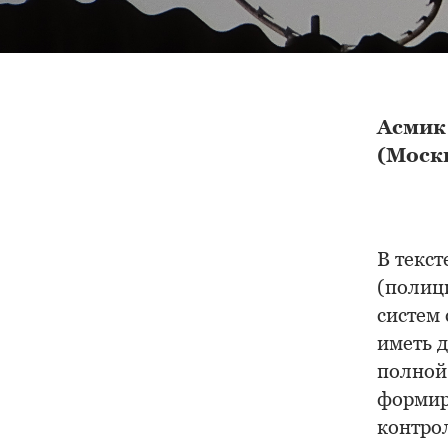
Асмик
(Моск
В текст
(полиц
систем
иметь д
полной
формир
контро