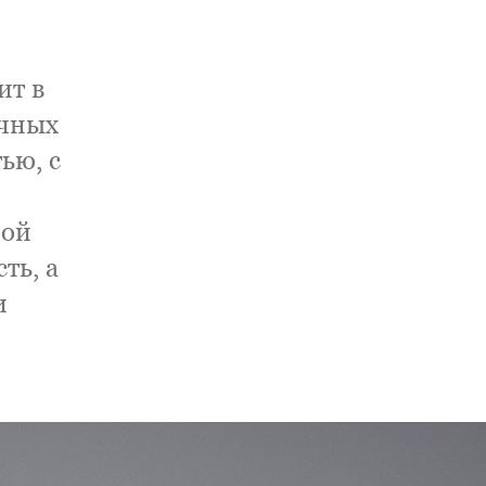
ит в
ичных
ью, с
ной
ть, а
и