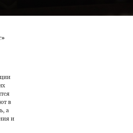
т»
иции
их
ится
ют в
, а
ния и