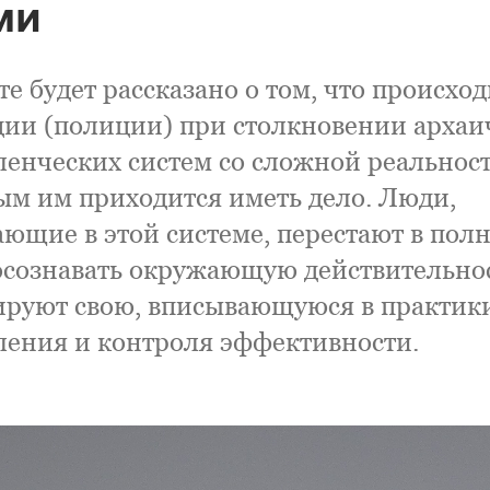
ми
те будет рассказано о том, что происход
ии (полиции) при столкновении арха
ленческих систем со сложной реальност
ым им приходится иметь дело. Люди,
ающие в этой системе, перестают в пол
осознавать окружающую действительнос
руют свою, вписывающуюся в практик
ления и контроля эффективности.