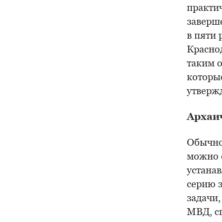
практи
заверш
в пяти 
Красно
таким 
которые
утверж
Архаи
Обычно
можно 
устанав
серию 
задачи,
МВД, с