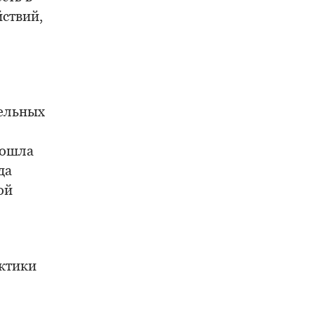
ствий,
тельных
вошла
да
ой
актики