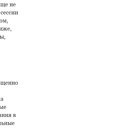
еще не
 сессии
ом,
иже,
ы,
ощенно
на
ные
ания в
альные