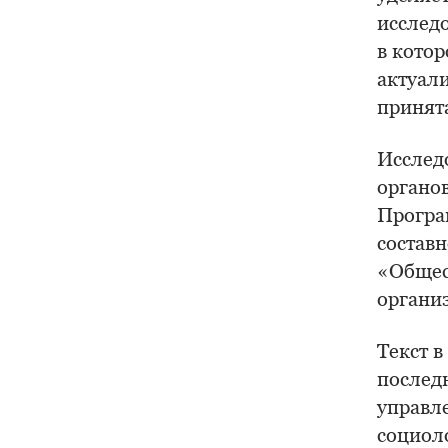
исслед
в кото
актуал
принят
Исслед
органов
Програ
состав
«Общес
органи
Текст 
послед
управле
социол