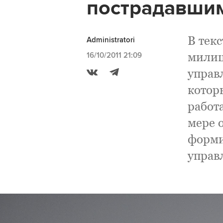
пострадавши
В текс
Administratori
милиц
16/10/2011 21:09
управ
котор
работ
мере 
форми
управ