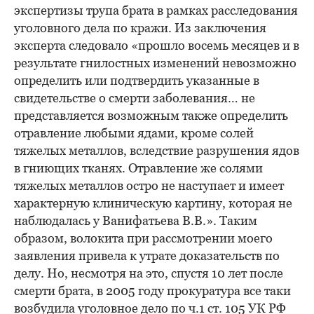
экспертизы трупа брата в рамках расследования
уголовного дела по кражи. Из заключения
эксперта следовало «прошло восемь месяцев и в
результате гнилостных изменений невозможно
определить или подтвердить указанные в
свидетельстве о смерти заболевания… не
представляется возможным также определить
отравление любыми ядами, кроме солей
тяжелых металлов, вследствие разрушения ядов
в гниющих тканях. Отравление же солями
тяжелых металлов остро не наступает и имеет
характерную клиническую картину, которая не
наблюдалась у Ванифатьева В.В.». Таким
образом, волокита при рассмотрении моего
заявления привела к утрате доказательств по
делу. Но, несмотря на это, спустя 10 лет после
смерти брата, в 2005 году прокуратура все таки
возбудила уголовное дело по ч.1 ст. 105 УК РФ