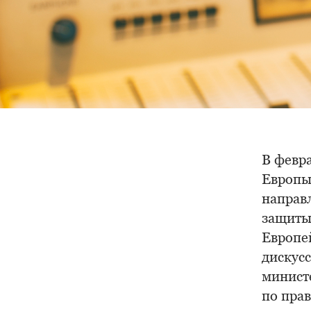
В февр
Европы
направ
защиты
Европей
дискус
минист
по пра