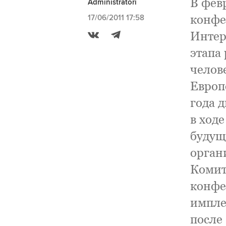
В фев
Administratori
конфе
17/06/2011 17:58
Интер
этапа
челов
Европ
года 
в ход
будущ
орган
Комит
конфе
импле
после