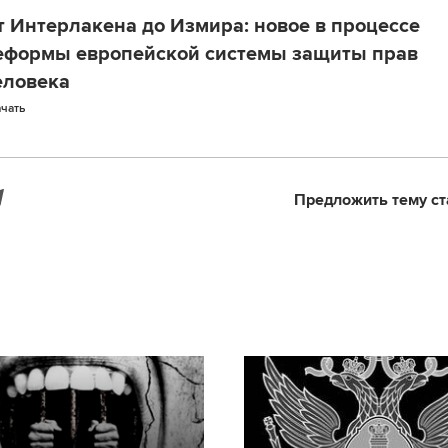
т Интерлакена до Измира: новое в процессе
еформы европейской системы защиты прав
еловека
чать
Предложить тему ст