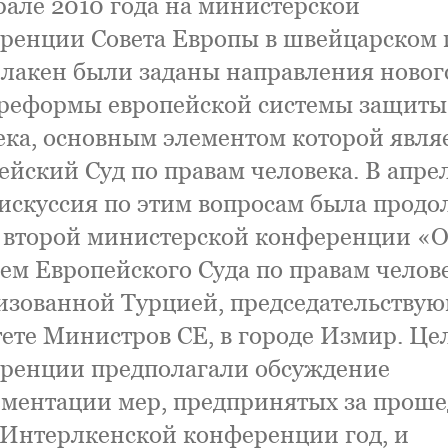
рале 2010 года на министерской
ренции Совета Европы в швейцарском 
лакен были заданы направления новог
 реформы европейской системы защиты
ека, основным элементом которой явля
ейский Суд по правам человека. В апрел
дискуссия по этим вопросам была прод
е второй министерской конференции «
ем Европейского Суда по правам челов
изованной Турцией, председательствую
ете Министров СЕ, в городе Измир. Це
ренции предполагали обсуждение
ментации мер, предпринятых за прош
 Интерлкенской конференции год, и