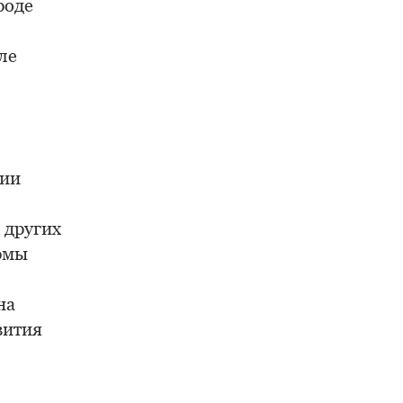
роде
ле
ции
 других
рмы
на
вития