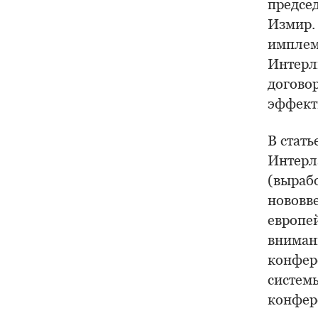
предсе
Измир.
имплем
Интерл
догово
эффект
В стат
Интерл
(вырабо
нововв
европе
вниман
конфер
систем
конфер