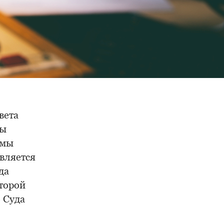
вета
ны
емы
вляется
да
второй
 Суда