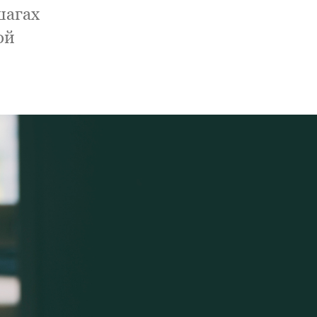
шагах
ой