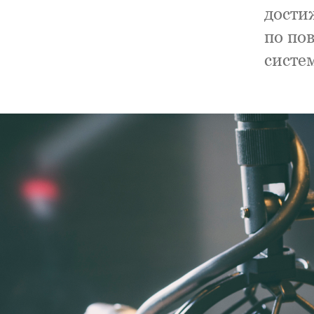
дости
по по
систе