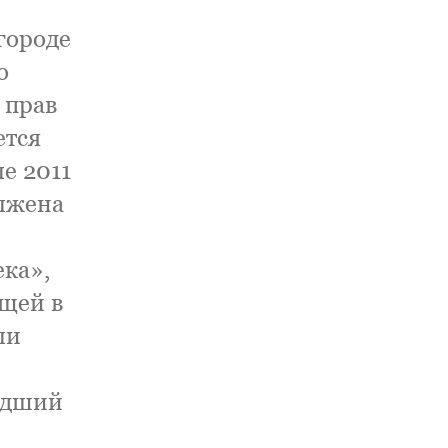
городе
о
 прав
ется
е 2011
олжена
О
ека»,
щей в
ли
едший