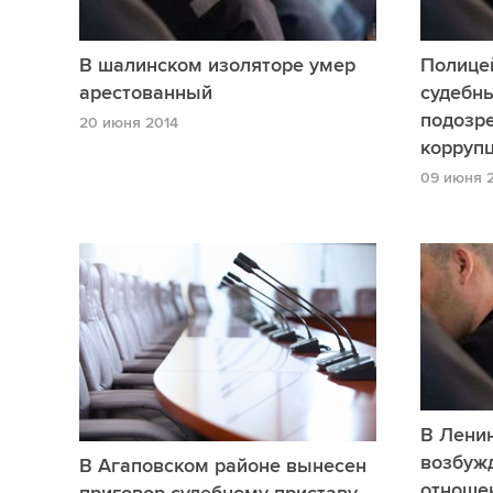
В шалинском изоляторе умер
Полице
арестованный
судебны
подозр
20 июня 2014
корруп
09 июня 
В Лени
возбужд
В Агаповском районе вынесен
отноше