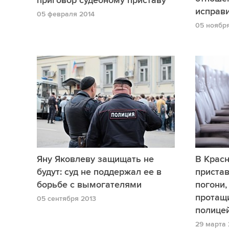
приговор судебному приставу
исправ
05 февраля 2014
05 ноябр
Яну Яковлеву защищать не
В Крас
будут: суд не поддержал ее в
пристав
борьбе с вымогателями
погони,
протащ
05 сентября 2013
полице
29 марта 